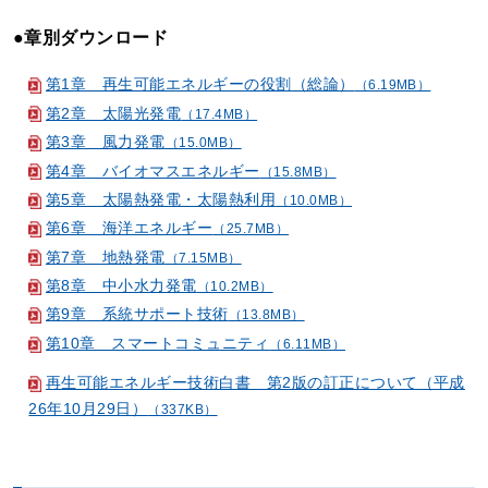
●章別ダウンロード
第1章 再生可能エネルギーの役割（総論）
（6.19MB）
第2章 太陽光発電
（17.4MB）
第3章 風力発電
（15.0MB）
第4章 バイオマスエネルギー
（15.8MB）
第5章 太陽熱発電・太陽熱利用
（10.0MB）
第6章 海洋エネルギー
（25.7MB）
第7章 地熱発電
（7.15MB）
第8章 中小水力発電
（10.2MB）
第9章 系統サポート技術
（13.8MB）
第10章 スマートコミュニティ
（6.11MB）
再生可能エネルギー技術白書 第2版の訂正について（平成
26年10月29日）
（337KB）