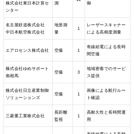
株式会社東日本計算セ
測
御
ンター
名古屋鉄道株式会社
地形測
レーザースキャナー
1
中日本航空株式会社
量
による高精度測量
有線給電による長時
エアロセンス株式会社
空撮
1
間空撮
株式会社ゆめサポート
地域密着でのサービ
空撮
3
南相馬
ス提供
株式会社日立産業制御
画像による航行ルー
空撮
1
ソリューションズ
ト確認
長距離
高耐久性と長時間運
三菱重工業株式会社
1
監視
用
有線給電による長時