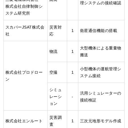
理システムの接続確認
株式会社自律制御シ
ステム研究所
スカパーJSAT株式会
災害対
1
衛星通信機能の搭載
社
応
大型機体による重量物
物流
1
搬送
小型機体の運航管理シ
株式会社プロドロー
空撮
1
ステム接続
ン
シミュ
汎用シミュレーターの
レーシ
-
接続検証
ョン
災害調
株式会社エンルート
1
三次元地形モデル作成
査