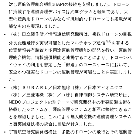
対し運航管理統合機能のAPIの接続を支援しました。ドローン
に搭載する運航管理デバイスは約60グラムと軽量であり、大
型の産業用ドローンのみならず汎用的なドローンにも搭載が可
能なものを実現しました。
（株）日立製作所／情報通信研究機構は、複数ドローンの目視
※8
外長距離飛行を実現可能としたマルチホップ通信
を有する
位置情報共有装置と多用途運航管理機能の開発を行い、運航管
理統合機能、情報提供機能と連携することにより、ドローンハ
イウェイの利用を想定した「郵送」のユースケースにおいて、
安全かつ確実なドローンの運航管理が可能なことを実証しまし
た。
（株）ＳＵＢＡＲＵ／日本無線（株）／日本アビオニクス
（株）／三菱電機（株）／（株）自律制御システム研究所は、
NEDOプロジェクトの別テーマで研究開発中の衝突回避技術を
搭載したシステムが、運航管理システムと相互に接続できるこ
とを確認しました。これにより無人航空機の運航管理システム
と衝突回避技術の統合に目途が付きました。
宇宙航空研究開発機構は、多数のドローンの飛行とその運航管