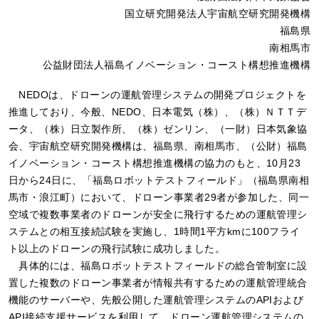
国立研究開発法人宇宙航空研究開発機構
福島県
南相馬市
公益財団法人福島イノベーション・コースト構想推進機構
NEDOは、ドローンの運航管理システムの開発プロジェクトを
推進しており、今般、NEDO、日本電気（株）、（株）ＮＴＴデ
ータ、（株）日立製作所、（株）ゼンリン、（一財）日本気象協
会、宇宙航空研究開発機構は、福島県、南相馬市、（公財）福島
イノベーション・コースト構想推進機構の協力のもと、10月23
日から24日に、「福島ロボットテストフィールド」（福島県南相
馬市・浪江町）において、ドローン事業者29者が参加した、同一
空域で複数事業者のドローンが安全に飛行するための運航管理シ
ステムとの相互接続試験を実施し、1時間1平方kmに100フライ
ト以上のドローンの飛行試験に成功しました。
具体的には、福島ロボットテストフィールドの総合管制室に設
置した複数のドローン事業者が情報共有するための運航管理統合
機能のサーバーや、先般公開した運航管理システムのAPIおよび
API接続支援サービスを利用して、ドローン運航管理システムの