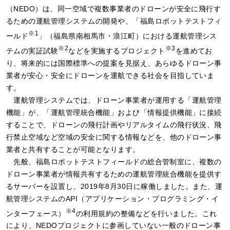
（NEDO）は、同一空域で複数事業者のドローンが安全に飛行す
るための運航管理システムの開発や、「福島ロボットテストフィ
※1
ールド
」（福島県南相馬市・浪江町）における運航管理シス
※2
※3
テムの実証試験
などを実施するプロジェクト
を進めてお
り、将来的には国際標準への提案を見据え、あらゆるドローン事
業者が安心・安全にドローンを運航できる社会を目指していま
す。
運航管理システムでは、ドローン事業者が運用する「運航管理
機能」が、「運航管理統合機能」および「情報提供機能」に接続
することで、ドローンの飛行計画やリアルタイムの飛行状況、飛
行禁止空域など空域の安全に関する情報などを、他のドローン事
業者と共有することが可能となります。
先般、福島ロボットテストフィールドの総合管制室に、複数の
ドローン事業者が情報共有するための運航管理統合機能を提供す
るサーバーを設置し、2019年8月30日に稼働しました。また、運
航管理システムのAPI（アプリケーション・プログラミング・イ
※4
ンターフェース）
の利用規約の整備などを行いました。これ
により、NEDOプロジェクトに参画していない一般のドローン事