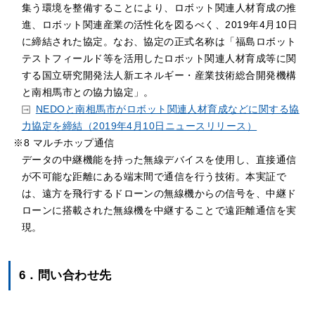
集う環境を整備することにより、ロボット関連人材育成の推
進、ロボット関連産業の活性化を図るべく、2019年4月10日
に締結された協定。なお、協定の正式名称は「福島ロボット
テストフィールド等を活用したロボット関連人材育成等に関
する国立研究開発法人新エネルギー・産業技術総合開発機構
と南相馬市との協力協定」。
NEDOと南相馬市がロボット関連人材育成などに関する協
力協定を締結（2019年4月10日ニュースリリース）
※8 マルチホップ通信
データの中継機能を持った無線デバイスを使用し、直接通信
が不可能な距離にある端末間で通信を行う技術。本実証で
は、遠方を飛行するドローンの無線機からの信号を、中継ド
ローンに搭載された無線機を中継することで遠距離通信を実
現。
6．問い合わせ先