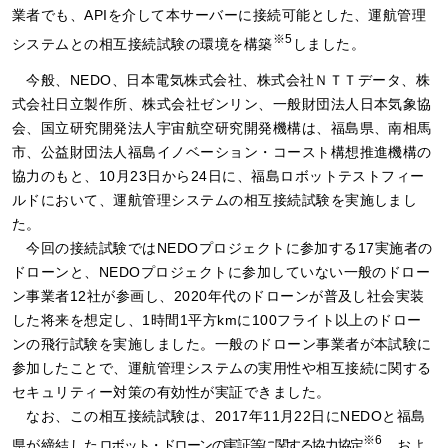
業者でも、APIを介して本サーバーに接続可能とした、運航管理
※5
システムとの相互接続試験の環境を構築
しました。
今般、NEDO、日本電気株式会社、株式会社ＮＴＴデータ、株
式会社日立製作所、株式会社ゼンリン、一般財団法人日本気象協
会、国立研究開発法人宇宙航空研究開発機構は、福島県、南相馬
市、公益財団法人福島イノベーション・コースト構想推進機構の
協力のもと、10月23日から24日に、福島ロボットテストフィー
ルドにおいて、運航管理システムの相互接続試験を実施しまし
た。
今回の接続試験ではNEDOプロジェクトに参加する17実施者の
ドローンと、NEDOプロジェクトに参加していない一般のドロー
ン事業者12社が参画し、2020年代のドローンが普及し社会実装
した将来を想定し、1時間1平方kmに100フライト以上のドロー
ンの飛行試験を実施しました。一般のドローン事業者が本試験に
参加したことで、運航管理システムの実用性や相互接続に関する
セキュリティー対策の有効性が実証できました。
なお、この相互接続試験は、2017年11月22日にNEDOと福島
※6
県が締結した
ロボット・ドローンの実証等に関する協力協定
、およ