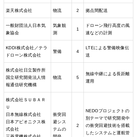
楽天株式会社
物流
2
拠点間配送
一般財団法人日本気
気象観
ドローン飛行高度の風
1
象協会
測
速などの計測
KDDI株式会社／テラ
LTEによる警備映像伝
警備
4
ドローン株式会社
送
株式会社日立製作所
無線中継による長距離
国立研究開発法人情
物流
5
運用
報通信研究機構
株式会社ＳＵＢＡＲ
Ｕ
NEDOプロジェクトの
日本無線株式会社
衝突回
別テーマで研究開発中
日本アビオニクス株
避シス
2
の衝突回避技術を搭載
式会社
テムの
したシステムと運航管
三菱電機株式会社
開発