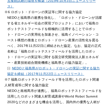
互接続試験の環境を構築（2019年10月3日ニュースリリー
ス）
※6 ロボット・ドローンの実証等に関する協力協定
NEDOと福島県の連携を強化し、「ロボット・ドローンが活躍
する省エネルギー社会の実現プロジェクト」において福島ロ
ボットテストフィールドを積極的に活用することでロボッ
ト・ドローンの実用化を加速させ、福島イノベーション・コ
ースト構想の推進とロボット・ドローン産業の活性化を図る
べく、2017年11月22日に締結された協定。なお、協定の正式
名称は「福島ロボットテストフィールドを活用したロボッ
ト・ドローンの実証等に関する国立研究開発法人新エネルギ
ー・産業技術総合開発機構と福島県との協力協定」。
NEDOと福島県がロボット・ドローンの実証に関する協力
協定を締結（2017年11月22日ニュースリリース）
※7 福島ロボットテストフィールド等を活用したロボット関連
人材育成等に関する協力協定
NEDOと南相馬市が連携し、福島ロボットテストフィールドを
活用したロボット関連人材育成講座やWorld Robot Summit
2020などのさまざまな機会を活用し、国内外の優秀な人材が