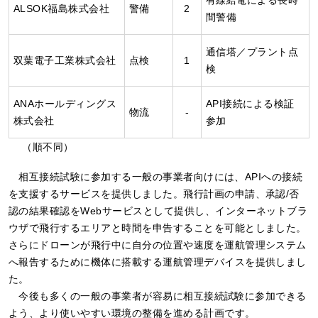
ALSOK福島株式会社
警備
2
間警備
通信塔／プラント点
双葉電子工業株式会社
点検
1
検
ANAホールディングス
API接続による検証
物流
-
株式会社
参加
（順不同）
相互接続試験に参加する一般の事業者向けには、APIへの接続
を支援するサービスを提供しました。飛行計画の申請、承認/否
認の結果確認をWebサービスとして提供し、インターネットブラ
ウザで飛行するエリアと時間を申告することを可能としました。
さらにドローンが飛行中に自分の位置や速度を運航管理システム
へ報告するために機体に搭載する運航管理デバイスを提供しまし
た。
今後も多くの一般の事業者が容易に相互接続試験に参加できる
よう、より使いやすい環境の整備を進める計画です。