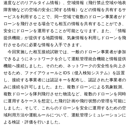
速度などのリアルタイム情報）、空域情報（飛行禁止空域や地表
障害物などの空域の安全に関する情報）などの情報を共有するサ
ービスを利用することで、同一空域で複数のドローン事業者がド
ローンを飛行させる場合でも相互の情報を共有することができ、
安全にドローンを運用することが可能となります。また、「情報
提供機能」が提供する地図情報、気象情報を利用しドローンを飛
行させるのに必要な情報を入手できます。
今回実施した相互接続試験では、一般のドローン事業者が参加
できるようにネットワークを介して運航管理統合機能と情報提供
機能へ接続しました。そのため、ネットワークの安全性を向上さ
せるため、ファイアウォールとIDS（侵入検知システム）を設置
し、接続する事業者には認証キーを配布し、認証された事業者の
みに接続を許可しました。また、複数ドローンによる気象観測、
複数ドローンを隊列飛行させた物流など、複数のドローンを同時
に運用するケースを想定した飛行計画や飛行状態の管理を可能に
しました。そして、これらのドローンを安全に運用するための空
域利用方法や運航ルールについて、運航管理シミュレーションに
よる検証・評価を行いました。