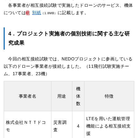
各事業者が相互接続試験で実施したドローンのサービス、機体
については
別紙
に記載します。
（1.8MB）
4．プロジェクト実施者の個別技術に関する主な研
究成果
今回の相互接続試験では、NEDOプロジェクトに参画している
以下のドローン事業者が接続しました。（11飛行試験実施チー
ム、17事業者、23機）
機
事業者名
用途
体
特徴
数
LTEを用いた運航管理
株式会社ＮＴＴドコ
災害調
4
機能による相互接続支
モ
査
援