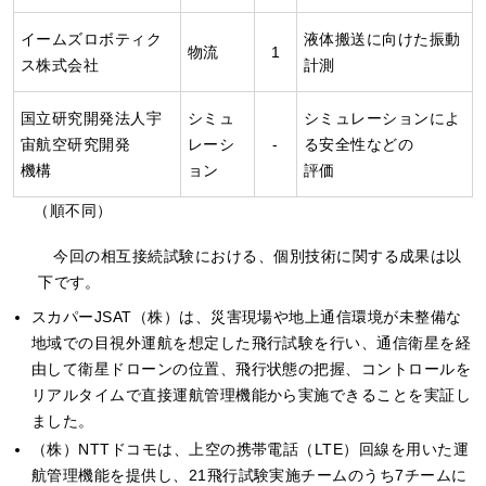
イームズロボティク
液体搬送に向けた振動
物流
1
ス株式会社
計測
国立研究開発法人宇
シミュ
シミュレーションによ
宙航空研究開発
レーシ
-
る安全性などの
機構
ョン
評価
（順不同）
今回の相互接続試験における、個別技術に関する成果は以
下です。
スカパーJSAT（株）は、災害現場や地上通信環境が未整備な
地域での目視外運航を想定した飛行試験を行い、通信衛星を経
由して衛星ドローンの位置、飛行状態の把握、コントロールを
リアルタイムで直接運航管理機能から実施できることを実証し
ました。
（株）NTTドコモは、上空の携帯電話（LTE）回線を用いた運
航管理機能を提供し、21飛行試験実施チームのうち7チームに