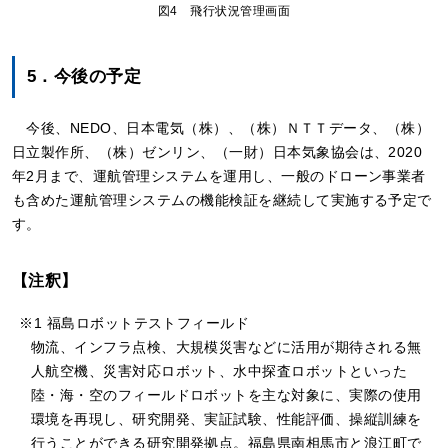
図4 飛行状況管理画面
5．今後の予定
今後、NEDO、日本電気（株）、（株）ＮＴＴデータ、（株）
日立製作所、（株）ゼンリン、（一財）日本気象協会は、2020
年2月まで、運航管理システムを運用し、一般のドローン事業者
も含めた運航管理システムの機能検証を継続して実施する予定で
す。
【注釈】
※1 福島ロボットテストフィールド
物流、インフラ点検、大規模災害などに活用が期待される無
人航空機、災害対応ロボット、水中探査ロボットといった
陸・海・空のフィールドロボットを主な対象に、実際の使用
環境を再現し、研究開発、実証試験、性能評価、操縦訓練を
行うことができる研究開発拠点。福島県南相馬市と浪江町で