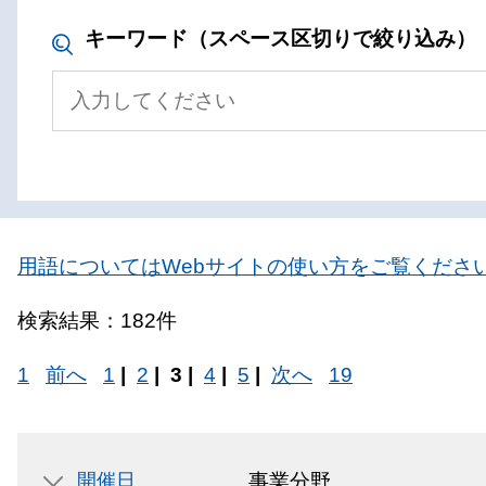
キーワード（スペース区切りで絞り込み）
用語についてはWebサイトの使い方をご覧くださ
検索結果：182件
1
前へ
1
|
2
|
3 |
4
|
5
|
次へ
19
開催日
事業分野