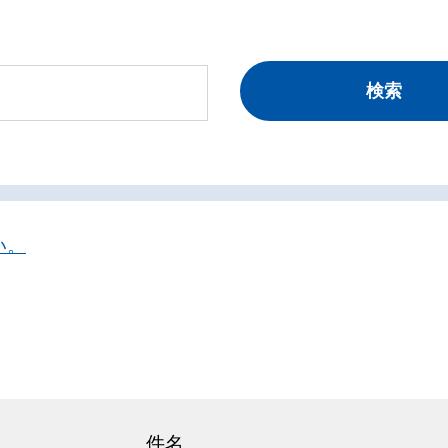
い。
件名