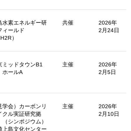
島水素エネルギー研
共催
2026年
フィールド
2月24日
H2R）
京ミッドタウンB1
主催
2026年
 ホールA
2月5日
見学会）カーボンリ
主催
2026年
イクル実証研究拠
2月10日
、（シンポジウム）
崎上島文化センター