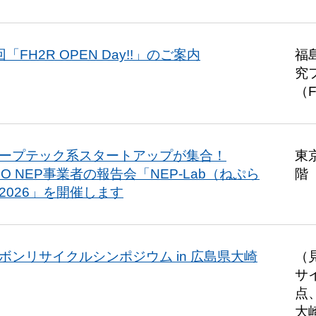
回「FH2R OPEN Day!!」のご案内
福
究
（F
ープテック系スタートアップが集合！
東
DO NEP事業者の報告会「NEP-Lab（ねぷら
階
2026」を開催します
ボンリサイクルシンポジウム in 広島県大崎
（
サ
点
大