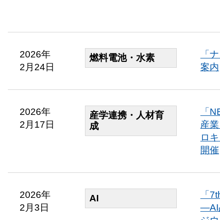
2026年
「ナ
燃料電池・水素
2月24日
案内
2026年
「N
産学連携・人材育
2月17日
産業
成
ロキ
開催
2026年
「7
AI
2月3日
―A