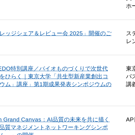
ホ
レッジシェア＆レビュー会 2025」開催のご
ス
レ
EDO特別講座／バイオものづくりで次世代
東
をひらく｜東京大学「共生型新産業創出コ
パ
ウム」講座」第1期成果発表シンポジウムの
講
th Grand Canvas：AI品質の未来を共に描く
AP
I品質マネジメントネットワーキングシンポ