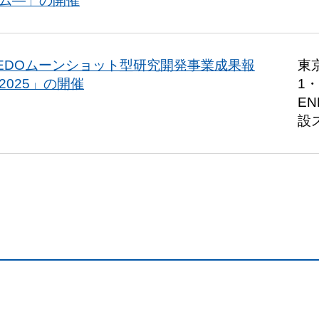
ム―」の開催
EDOムーンショット型研究開発事業成果報
東
2025」の開催
1
EN
設