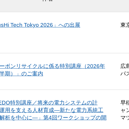
sHi Tech Tokyo 2026」への出展
東
ーボンリサイクルに係る特別講座（2026年
広
半期）」のご案内
パ
EDO特別講座／将来の電力システムの計
早
運用を支える人材育成―新たな電力系統工
ャ
解析を中心に―」第4回ワークショップの開
マ