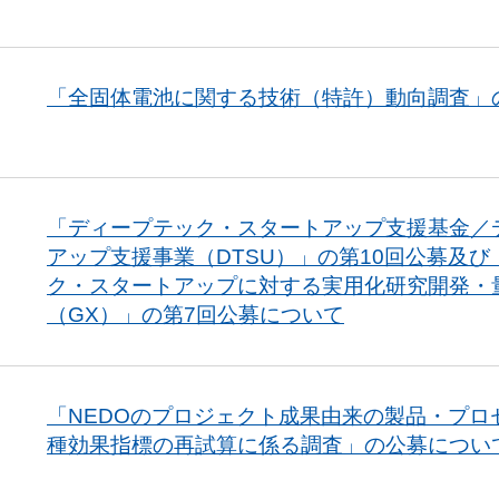
「全固体電池に関する技術（特許）動向調査」
「ディープテック・スタートアップ支援基金／
アップ支援事業（DTSU）」の第10回公募及び
ク・スタートアップに対する実用化研究開発・
（GX）」の第7回公募について
「NEDOのプロジェクト成果由来の製品・プロ
種効果指標の再試算に係る調査」の公募につい