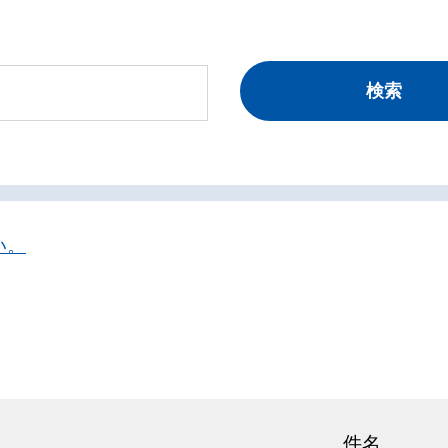
い。
件名