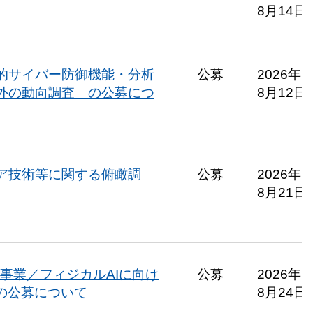
8月14日
的サイバー防御機能・分析
公募
2026年
外の動向調査」の公募につ
8月12日
ア技術等に関する俯瞰調
公募
2026年
8月21日
事業／フィジカルAIに向け
公募
2026年
の公募について
8月24日