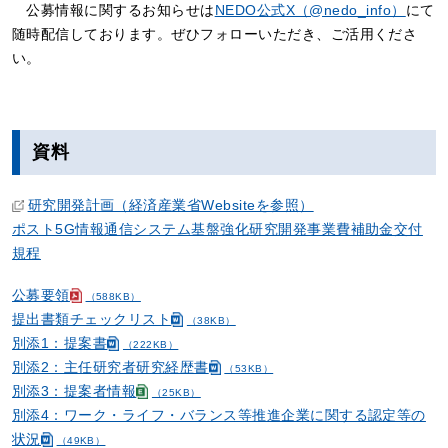
公募情報に関するお知らせは
NEDO公式X（@nedo_info）
にて
随時配信しております。ぜひフォローいただき、ご活用くださ
い。
資料
研究開発計画（経済産業省Websiteを参照）
ポスト5G情報通信システム基盤強化研究開発事業費補助金交付
規程
公募要領
（588KB）
提出書類チェックリスト
（38KB）
別添1：提案書
（222KB）
別添2：主任研究者研究経歴書
（53KB）
別添3：提案者情報
（25KB）
別添4：ワーク・ライフ・バランス等推進企業に関する認定等の
状況
（49KB）