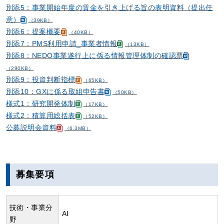
別添5：事業開始年度の賃金を引き上げる旨の表明資料（提出任
意）
（39KB）
別添6：提案概要
（40KB）
別添7：PMS利用申請_事業者情報
（13KB）
別添8：NEDO事業遂行上に係る情報管理体制の確認票
（290KB）
別添9：投資判断指標
（65KB）
別添10：GXに係る取組申告書
（50KB）
様式1：研究開発体制
（17KB）
様式2：積算用総括表
（52KB）
公募説明会資料
（6.3MB）
募集要項
技術・事業分
AI
野