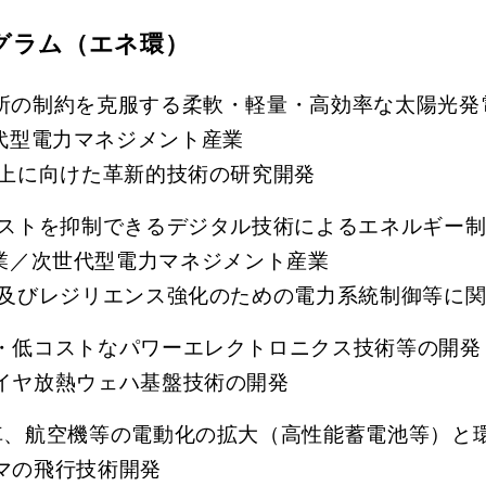
グラム（エネ環）
場所の制約を克服する柔軟・軽量・高効率な太陽光発
代型電力マネジメント産業
向上に向けた革新的技術の研究開発
コストを抑制できるデジタル技術によるエネルギー制
産業／次世代型電力マネジメント産業
源化及びレジリエンス強化のための電力系統制御等に
率・低コストなパワーエレクトロニクス技術等の開発
ダイヤ放熱ウェハ基盤技術の開発
動車、航空機等の電動化の拡大（高性能蓄電池等）と
マの飛行技術開発