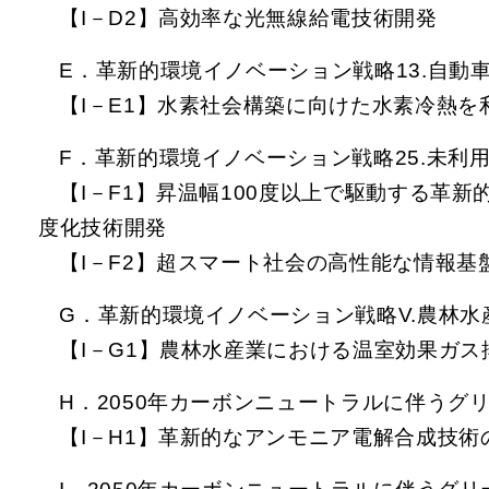
【I－D2】高効率な光無線給電技術開発
E．革新的環境イノベーション戦略13.自動
【I－E1】水素社会構築に向けた水素冷熱
F．革新的環境イノベーション戦略25.未利
【I－F1】昇温幅100度以上で駆動する
度化技術開発
【I－F2】超スマート社会の高性能な情報
G．革新的環境イノベーション戦略V.農林水
【I－G1】農林水産業における温室効果ガ
H．2050年カーボンニュートラルに伴うグ
【I－H1】革新的なアンモニア電解合成技術