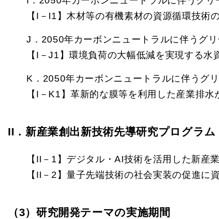
I．2050年カーボンニュートラルに伴うグリ
【I－I1】木材等の有機素材の資源循環技術
J．2050年カーボンニュートラルに伴うグ
【I－J1】環境負荷の大幅低減を実現する
K．2050年カーボンニュートラルに伴うグ
【I－K1】革新的な膜等を利用した産業排
II．新産業創出新技術先導研究プログラム
【II－1】デジタル・AI技術を活用した新
【II－2】量子先端技術の社会実装の促進に
（3）研究開発テーマの実施期間