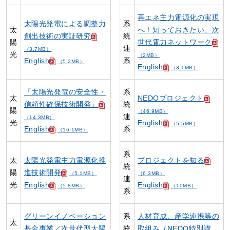
再エネ主力電源化の実現
太陽光発電による調整力
系
太
へ！知っておきたい、次
創出技術の実証研究
統
陽
世代電力ネットワーク
連
（3.7MB）
光
（2MB）
English
系
（5.2MB）
English
（3.1MB）
「太陽光発電の安全性・
系
太
NEDOプロジェクト
信頼性確保技術開発」
統
陽
（46.9MB）
連
（14.3MB）
光
English
（5.5MB）
English
系
（16.1MB）
系
太
太陽光発電主力電源化推
プロジェクトを知る
統
陽
進技術開発
（5.1MB）
（6.3MB）
連
光
English
English
（5.8MB）
（10MB）
系
グリーンイノベーション
系
人材育成、産学連携等の
太
基金事業／次世代型太陽
統
取組み（NEDO特別講