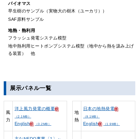
バイオマス
早生樹のサンプル（実物大の樹木（ユーカリ））
SAF原料サンプル
地熱・熱利用
フラッシュ発電システム模型
地中熱利用ヒートポンプシステム模型（地中から熱を汲み上げ
る装置） 他
展示パネル一覧
洋上風力発電の概要
日本の地熱発電
風
地
（2.1MB）
（9.1MB）
力
熱
English
English
（3.2MB）
（1.9MB）
主なNEDO事業〔1〕～