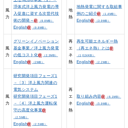
浮体式洋上風力発電の導
地熱発電に関する取組事
風
地
入促進に資する次世代技
例のご紹介
（1.4MB）
力
熱
術の開発～
English
（9.8MB）
（3.9MB）
English
（9.8MB）
グリーンイノベーション
再
再生可能エネルギー熱
風
基金事業／洋上風力発電
エ
（再エネ熱）とは
力
の低コスト化
ネ
（2.3MB）
（1,024KB）
English
熱
English
（2MB）
（2.2MB）
研究開発項目フェーズ1
－〔3〕洋上風力関連の
電気システム
再
風
研究開発項目フェーズ1
エ
取り組み内容
（6.1MB）
力
－〔4〕洋上風力運転保
ネ
English
（5.9MB）
守の高度化事業
熱
（2.5MB）
English
（2.5MB）