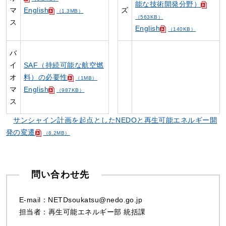
能な技術開発分野）
マ
English
ズ
（1.3MB）
（563KB）
ス
English
（140KB）
バ
イ
SAF（持続可能な航空燃
オ
料）の必要性
（1MB）
マ
English
（987KB）
ス
サンシャイン計画を起点としたNEDOと再生可能エネルギー開
発の変遷
（8.2MB）
問い合わせ先
E-mail：NETDsoukatsu@nedo.go.jp
担当者：再生可能エネルギー部 統括課