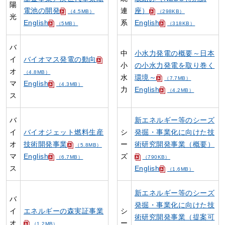
陽
電池の開発
連
座）
（4.5MB）
（298KB）
光
English
系
English
（5MB）
（318KB）
バ
中
小水力発電の概要～日本
イ
バイオマス発電の動向
小
の小水力発電を取り巻く
オ
（4.8MB）
水
環境～
（7.7MB）
マ
English
（4.3MB）
力
English
（4.2MB）
ス
バ
新エネルギー等のシーズ
イ
バイオジェット燃料生産
シ
発掘・事業化に向けた技
オ
技術開発事業
ー
術研究開発事業（概要）
（5.8MB）
マ
English
ズ
（6.7MB）
（790KB）
ス
English
（1.6MB）
新エネルギー等のシーズ
バ
発掘・事業化に向けた技
イ
エネルギーの森実証事業
シ
術研究開発事業（提案可
オ
ー
（1.2MB）